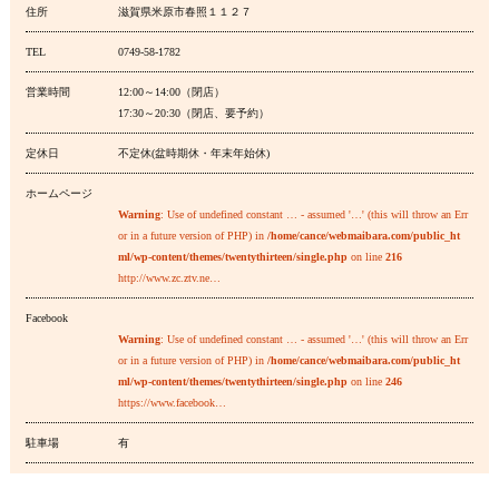
住所
滋賀県米原市春照１１２７
TEL
0749-58-1782
営業時間
12:00～14:00（閉店）
17:30～20:30（閉店、要予約）
定休日
不定休(盆時期休・年末年始休)
ホームページ
Warning
: Use of undefined constant … - assumed '…' (this will throw an Err
or in a future version of PHP) in
/home/cance/webmaibara.com/public_ht
ml/wp-content/themes/twentythirteen/single.php
on line
216
http://www.zc.ztv.ne…
Facebook
Warning
: Use of undefined constant … - assumed '…' (this will throw an Err
or in a future version of PHP) in
/home/cance/webmaibara.com/public_ht
ml/wp-content/themes/twentythirteen/single.php
on line
246
https://www.facebook…
駐車場
有