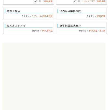
カテゴリ：
伊吹
,
医療
カテゴリ：
エクステリア・造園
,
伊吹
尾木工務店
にのみや歯科医院
カテゴリ：
リフォーム
,
伊吹
,
工務店
カテゴリ：
伊吹
,
医療
きんぎょくどう
東宝紙器株式会社
カテゴリ：
伊吹
,
食料品
カテゴリ：
伊吹
,
製造・加工業