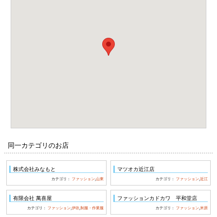
同一カテゴリのお店
株式会社みなもと
マツオカ近江店
カテゴリ：
ファッション
,
山東
カテゴリ：
ファッション
,
近江
有限会社 萬喜屋
ファッションカドカワ 平和堂店
カテゴリ：
ファッション
,
伊吹
,
制服・作業服
カテゴリ：
ファッション
,
米原