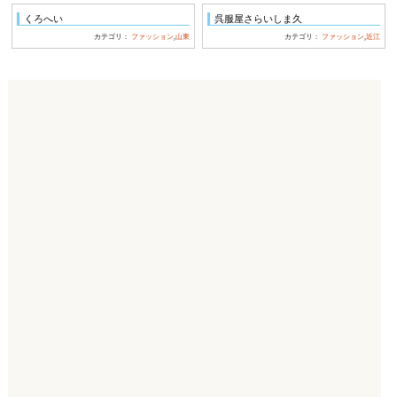
くろへい
呉服屋さらいしま久
カテゴリ：
ファッション
,
山東
カテゴリ：
ファッション
,
近江