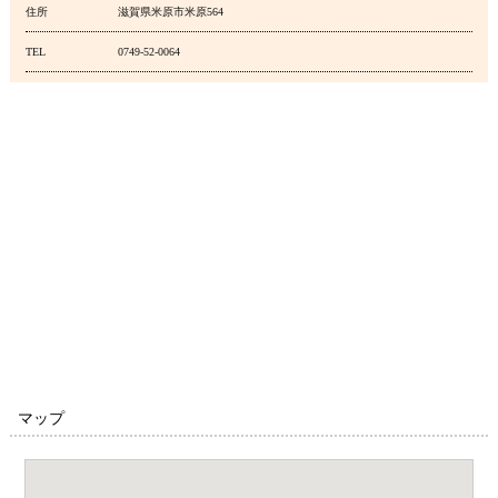
住所
滋賀県米原市米原564
TEL
0749-52-0064
マップ