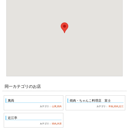
同一カテゴリのお店
萬両
焼肉・ちゃんこ料理店 富士
カテゴリ：
山東
,
焼肉
カテゴリ：
和食
,
焼肉
,
近江
近江亭
カテゴリ：
焼肉
,
米原