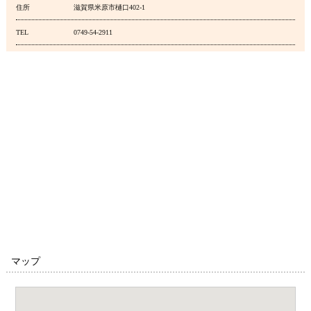
住所
滋賀県米原市樋口402-1
TEL
0749-54-2911
マップ