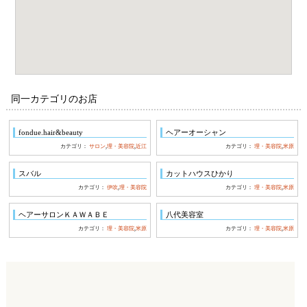
同一カテゴリのお店
fondue.hair&beauty
ヘアーオーシャン
カテゴリ：
サロン
,
理・美容院
,
近江
カテゴリ：
理・美容院
,
米原
スバル
カットハウスひかり
カテゴリ：
伊吹
,
理・美容院
カテゴリ：
理・美容院
,
米原
ヘアーサロンＫＡＷＡＢＥ
八代美容室
カテゴリ：
理・美容院
,
米原
カテゴリ：
理・美容院
,
米原