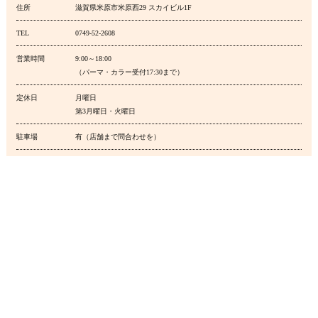
住所
滋賀県米原市米原西29 スカイビル1F
TEL
0749-52-2608
営業時間
9:00～18:00
（パーマ・カラー受付17:30まで）
定休日
月曜日
第3月曜日・火曜日
駐車場
有（店舗まで問合わせを）