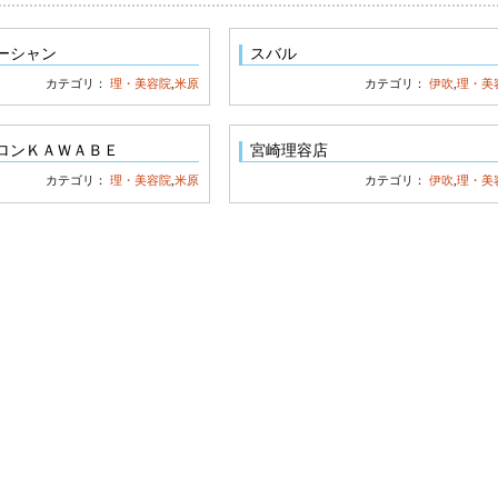
ーシャン
スバル
カテゴリ：
理・美容院
,
米原
カテゴリ：
伊吹
,
理・美
ロンＫＡＷＡＢＥ
宮崎理容店
カテゴリ：
理・美容院
,
米原
カテゴリ：
伊吹
,
理・美