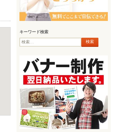
キーワード検索
検
索: