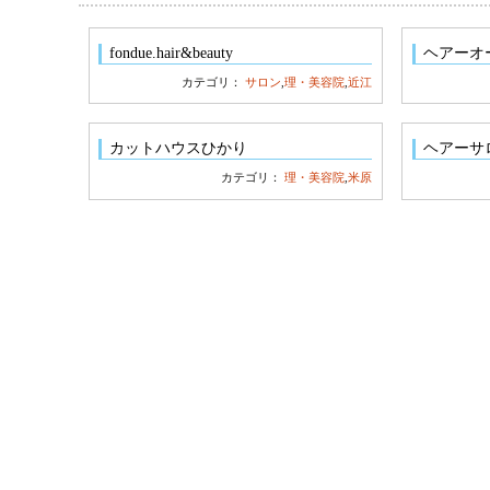
fondue.hair&beauty
ヘアーオ
カテゴリ：
サロン
,
理・美容院
,
近江
カットハウスひかり
ヘアーサ
カテゴリ：
理・美容院
,
米原