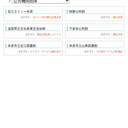
ー
×
ワ
近江タクシー米原
朝妻公民館
ー
カテゴリ：
タクシー代行運転
,
交通
,
米原
カテゴリ：
施設
,
米原
ド
滋賀県立文化産業交流会館
下多良公民館
検
カテゴリ：
施設
,
米原
,
貸しスペース
カテゴリ：
施設
,
米原
索:
米原市立近江図書館
米原市立山東図書館
カテゴリ：
ビジネス・サービス
,
施設
,
近江
カテゴリ：
その他サービス
,
山東
,
施設