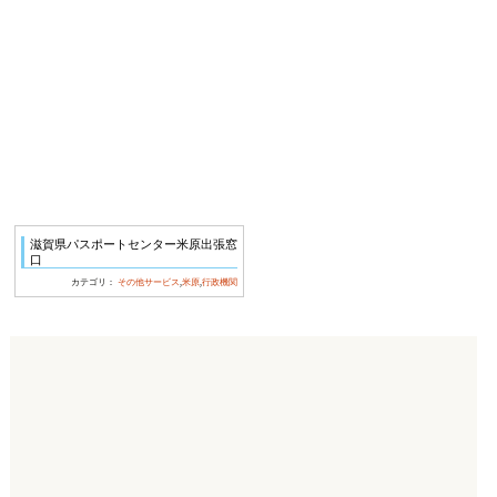
滋賀県パスポートセンター米原出張窓
口
カテゴリ：
その他サービス
,
米原
,
行政機関