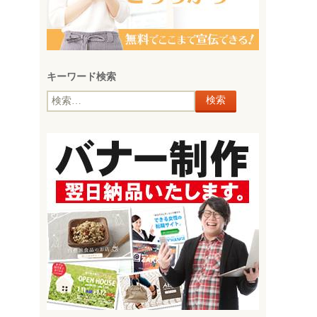
キーワード検索
検
索: