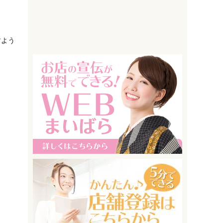
すよう
。