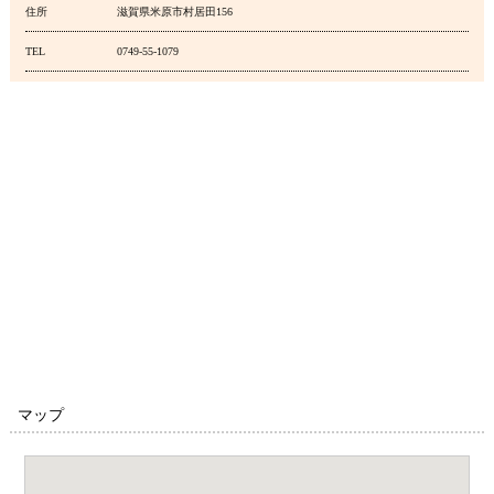
住所
滋賀県米原市村居田156
TEL
0749-55-1079
マップ