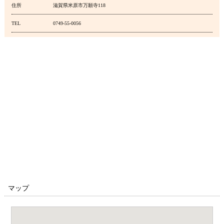
住所
滋賀県米原市万願寺118
TEL
0749-55-0056
マップ