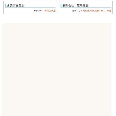
古美術愛美堂
有限会社 江竜電器
カテゴリ：
専門店
,
米原
カテゴリ：
専門店
,
米原
,
電機・ガス・水道