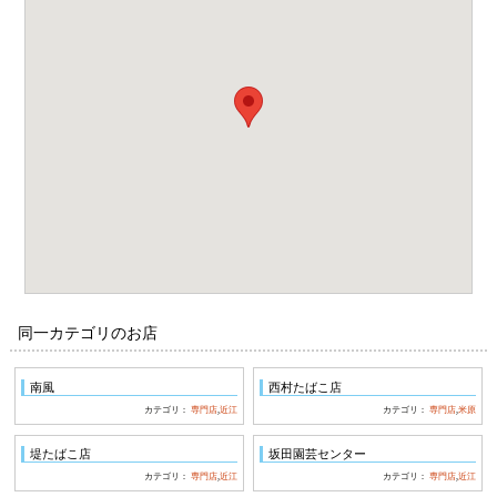
同一カテゴリのお店
南風
西村たばこ店
カテゴリ：
専門店
,
近江
カテゴリ：
専門店
,
米原
堤たばこ店
坂田園芸センター
カテゴリ：
専門店
,
近江
カテゴリ：
専門店
,
近江