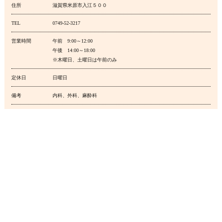
住所
滋賀県米原市入江５００
TEL
0749-52-3217
営業時間
午前 9:00～12:00
午後 14:00～18:00
※木曜日、土曜日は午前のみ
定休日
日曜日
備考
内科、外科、麻酔科