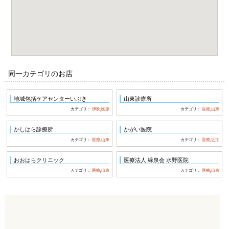
同一カテゴリのお店
地域包括ケアセンターいぶき
山東診療所
カテゴリ：
伊吹
,
医療
カテゴリ：
医療
,
山東
かしはら診療所
かがい医院
カテゴリ：
医療
,
山東
カテゴリ：
医療
,
近江
おおはらクリニック
医療法人 緑泉会 水野医院
カテゴリ：
医療
,
山東
カテゴリ：
医療
,
山東