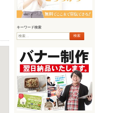
キーワード検索
検
索: