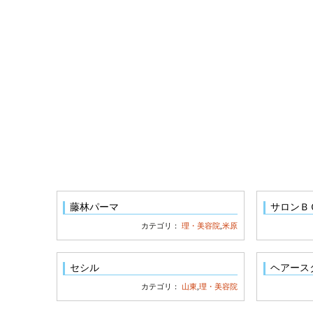
藤林パーマ
サロンＢ
カテゴリ：
理・美容院
,
米原
セシル
ヘアース
カテゴリ：
山東
,
理・美容院