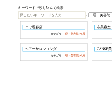
キーワードで絞り込んで検索
キ
×
ー
ニワ理容店
布美容室
ワ
カテゴリ：
理・美容院
,
米原
ー
ド
ヘアーサロンヨシダ
CANSE
検
カテゴリ：
理・美容院
,
米原
索: