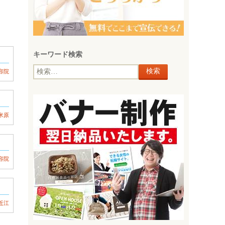
キーワード検索
検
容院
索:
米原
容院
近江