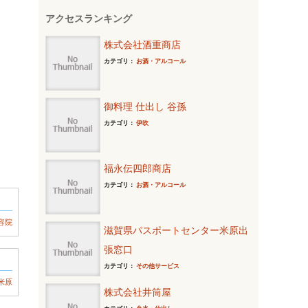
アクセスランキング
株式会社酒重商店
カテゴリ：
お酒・アルコール
御料理 仕出し 谷孫
カテゴリ：
伊吹
福永伝四郎商店
カテゴリ：
お酒・アルコール
容院
滋賀県パスポートセンター米原出
張窓口
カテゴリ：
その他サービス
米原
株式会社井筒屋